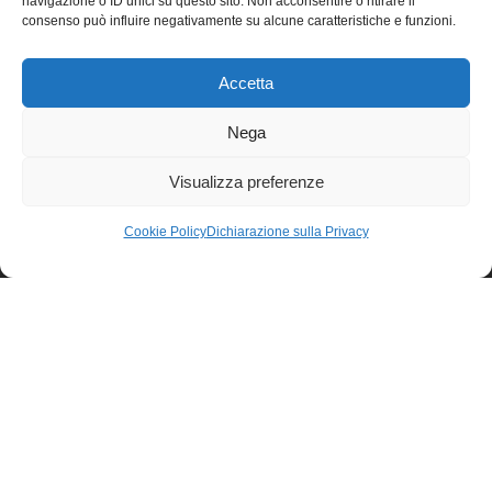
navigazione o ID unici su questo sito. Non acconsentire o ritirare il
Lavorazioni 3D
consenso può influire negativamente su alcune caratteristiche e funzioni.
Insegne per esterni
Accetta
Insegne per interni
Nega
Insegne a totem
Visualizza preferenze
Insegne custom
Cookie Policy
Dichiarazione sulla Privacy
Flexneonled
Ledwall e Posterled
Lightbox
Sistemi professionali a Led
Documentazione