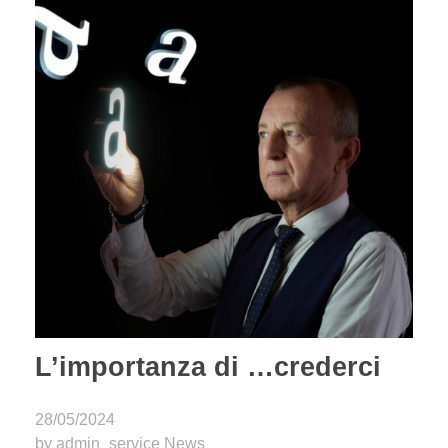
L’importanza di …crederci
28/05/2024
by
admin_service
News