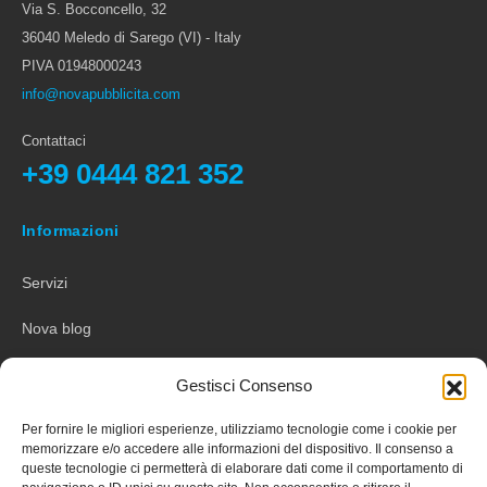
Via S. Bocconcello, 32
36040 Meledo di Sarego (VI) - Italy
PIVA 01948000243
info@novapubblicita.com
Contattaci
+39 0444 821 352
Informazioni
Servizi
Nova blog
Contattaci
Gestisci Consenso
Per fornire le migliori esperienze, utilizziamo tecnologie come i cookie per
Comunicazione luminosa
memorizzare e/o accedere alle informazioni del dispositivo. Il consenso a
queste tecnologie ci permetterà di elaborare dati come il comportamento di